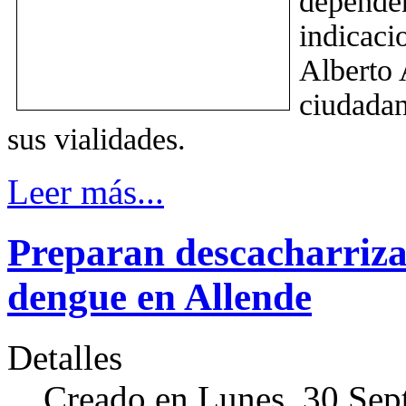
depende
indicac
Alberto 
ciudada
sus vialidades.
Leer más...
Preparan descacharriza
dengue en Allende
Detalles
Creado en Lunes, 30 Sep