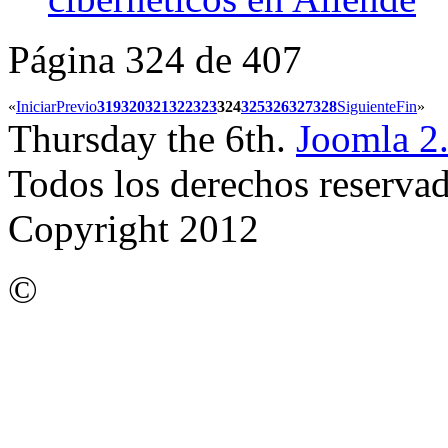
Página 324 de 407
«
Iniciar
Previo
319
320
321
322
323
324
325
326
327
328
Siguiente
Fin
»
Thursday the 6th.
Joomla 2
Todos los derechos reserva
Copyright 2012
©