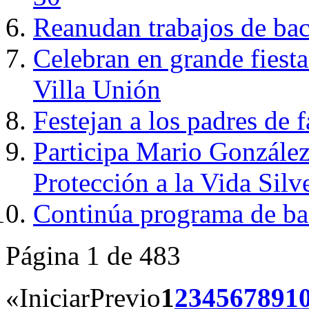
Reanudan trabajos de bac
Celebran en grande fiest
Villa Unión
Festejan a los padres de 
Participa Mario González
Protección a la Vida Silv
Continúa programa de ba
Página 1 de 483
«
Iniciar
Previo
1
2
3
4
5
6
7
8
9
1