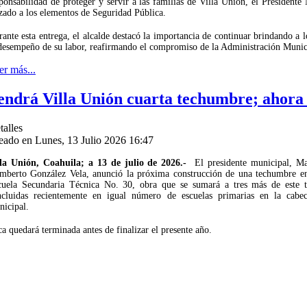
ponsabilidad de proteger y servir a las familias de Villa Unión, el Presiden
zado a los elementos de Seguridad Pública.
ante esta entrega, el alcalde destacó la importancia de continuar brindando a 
desempeño de su labor, reafirmando el compromiso de la Administración Municip
er más...
endrá Villa Unión cuarta techumbre; ahora 
talles
eado en Lunes, 13 Julio 2026 16:47
lla Unión, Coahuila; a 13 de julio de 2026.-
El presidente municipal, Ma
mberto González Vela, anunció la próxima construcción de una techumbre en
cuela Secundaria Técnica No. 30, obra que se sumará a tres más de este t
ncluidas recientemente en igual número de escuelas primarias en la cabec
icipal.
a quedará terminada antes de finalizar el presente año.