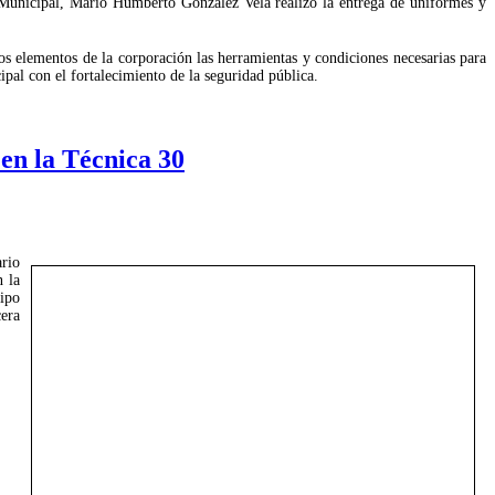
te Municipal, Mario Humberto González Vela realizó la entrega de uniformes y
los elementos de la corporación las herramientas y condiciones necesarias para
al con el fortalecimiento de la seguridad pública.
en la Técnica 30
rio
 la
ipo
era