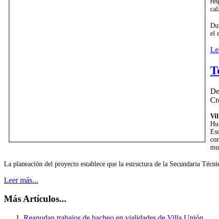
res
cal
Dur
el 
Le
T
De
Cr
Vi
Hu
Es
co
mun
La planeación del proyecto establece que la estructura de la Secundaria Técnic
Leer más...
Más Artículos...
Reanudan trabajos de bacheo en vialidades de Villa Unión