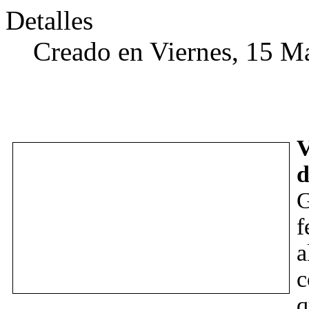
Detalles
Creado en Viernes, 15 M
V
d
G
f
a
c
q