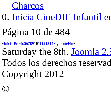
Charcos
Inicia CineDIF Infantil e
Página 10 de 484
«
Iniciar
Previo
5
6
7
8
9
10
11
12
13
14
Siguiente
Fin
»
Saturday the 8th.
Joomla 2.
Todos los derechos reserva
Copyright 2012
©