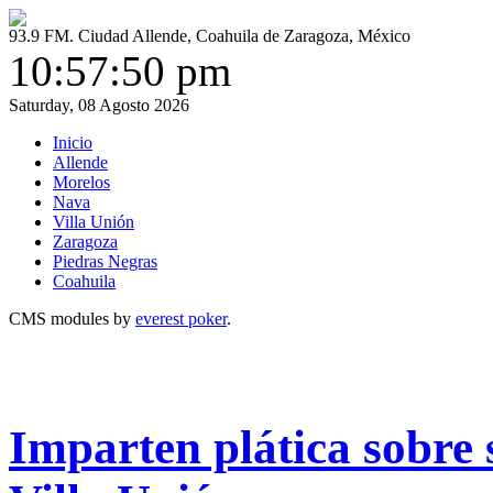
93.9 FM. Ciudad Allende, Coahuila de Zaragoza, México
10:57:51 pm
Saturday, 08 Agosto 2026
Inicio
Allende
Morelos
Nava
Villa Unión
Zaragoza
Piedras Negras
Coahuila
CMS modules by
everest poker
.
Imparten plática sobre 