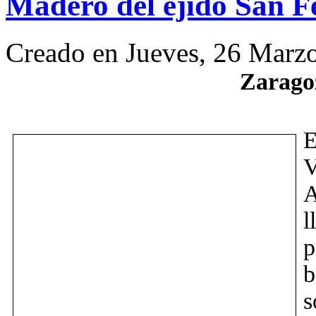
Madero del ejido San 
Creado en Jueves, 26 Marz
Zaragoz
E
A
l
p
s