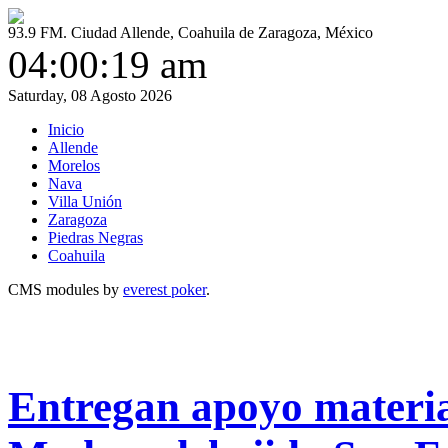
93.9 FM. Ciudad Allende, Coahuila de Zaragoza, México
04:00:19 am
Saturday, 08 Agosto 2026
Inicio
Allende
Morelos
Nava
Villa Unión
Zaragoza
Piedras Negras
Coahuila
CMS modules by
everest poker
.
Entregan apoyo material