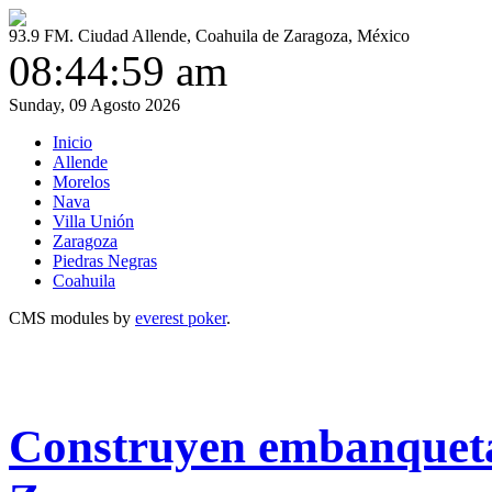
93.9 FM. Ciudad Allende, Coahuila de Zaragoza, México
08:44:59 am
Sunday, 09 Agosto 2026
Inicio
Allende
Morelos
Nava
Villa Unión
Zaragoza
Piedras Negras
Coahuila
CMS modules by
everest poker
.
Construyen embanquetad