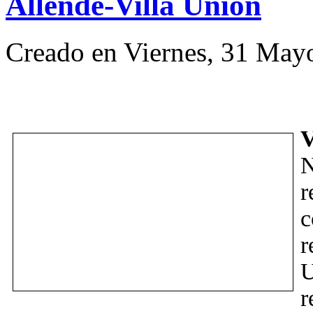
Allende-Villa Unión
Creado en Viernes, 31 May
V
r
c
r
U
r