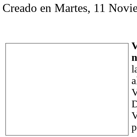
Creado en Martes, 11 Novi
n
l
a
V
V
p