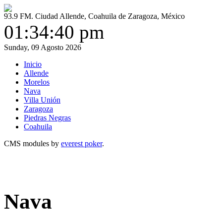
93.9 FM. Ciudad Allende, Coahuila de Zaragoza, México
01:34:41 pm
Sunday, 09 Agosto 2026
Inicio
Allende
Morelos
Nava
Villa Unión
Zaragoza
Piedras Negras
Coahuila
CMS modules by
everest poker
.
Nava