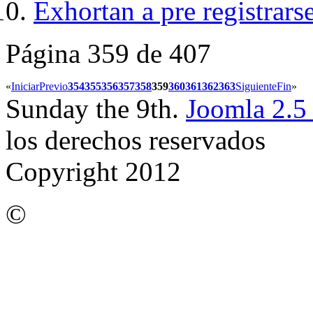
Exhortan a pre registrar
Página 359 de 407
«
Iniciar
Previo
354
355
356
357
358
359
360
361
362
363
Siguiente
Fin
»
Sunday the 9th.
Joomla 2.5
los derechos reservados
Copyright 2012
©