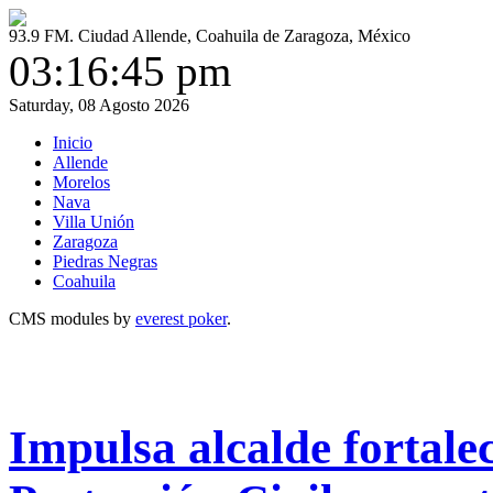
93.9 FM. Ciudad Allende, Coahuila de Zaragoza, México
03:16:45 pm
Saturday, 08 Agosto 2026
Inicio
Allende
Morelos
Nava
Villa Unión
Zaragoza
Piedras Negras
Coahuila
CMS modules by
everest poker
.
Impulsa alcalde fortal