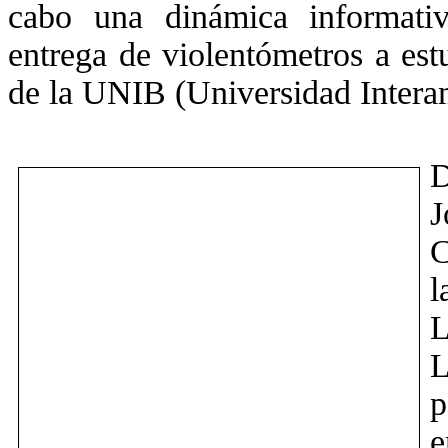
cabo una dinámica informati
entrega de violentómetros a est
de la UNIB (Universidad Intera
D
J
C
l
L
L
p
e