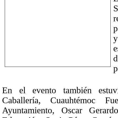
S
r
p
y
e
d
p
En el evento también estuv
Caballería, Cuauhtémoc Fue
Ayuntamiento, Oscar Gerard