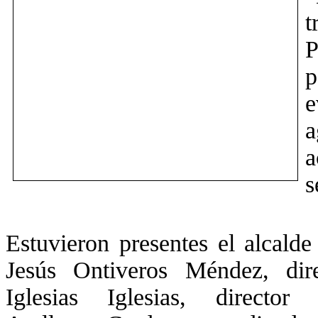
t
P
p
a
a
s
Estuvieron presentes el alcald
Jesús Ontiveros Méndez, dir
Iglesias Iglesias, directo