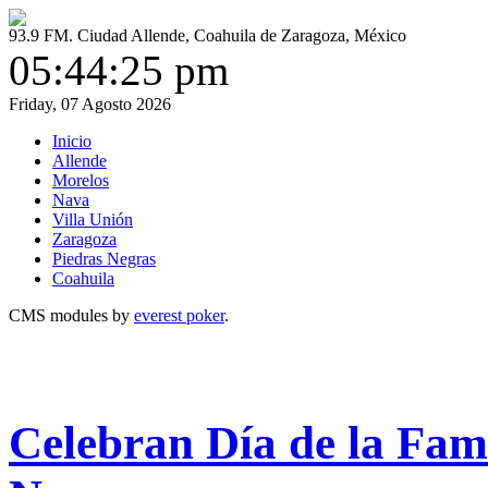
93.9 FM. Ciudad Allende, Coahuila de Zaragoza, México
05:44:26 pm
Friday, 07 Agosto 2026
Inicio
Allende
Morelos
Nava
Villa Unión
Zaragoza
Piedras Negras
Coahuila
CMS modules by
everest poker
.
Celebran Día de la Famil