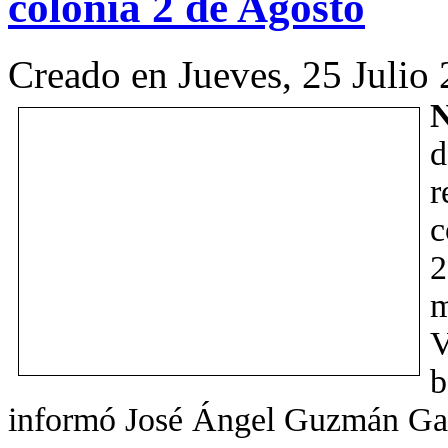
colonia 2 de Agosto
Creado en Jueves, 25 Julio
N
d
r
c
2
V
b
informó José Ángel Guzmán Gar