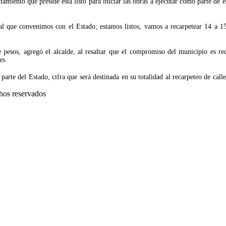
amiento que preside está listo para iniciar las obras a ejecutar como parte de 
al que convenimos con el Estado; estamos listos, vamos a recarpetear 14 a 1
 pesos, agregó el alcalde, al resaltar que el compromiso del municipio es re
es.
arte del Estado, cifra que será destinada en su totalidad al recarpeteo de cal
hos reservados