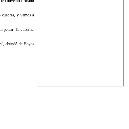
este convenio firmado
5 cuadras, y vamos a
carpetear 15 cuadras,
les”, abundó de Hoyos