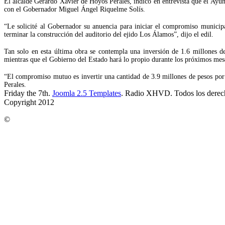
El alcalde Gerardo Xavier de Hoyos Perales, indicó en entrevista que el Ayunt
con el Gobernador Miguel Ángel Riquelme Solís.
“Le solicité al Gobernador su anuencia para iniciar el compromiso municip
terminar la construcción del auditorio del ejido Los Álamos”, dijo el edil.
Tan solo en esta última obra se contempla una inversión de 1.6 millones de
mientras que el Gobierno del Estado hará lo propio durante los próximos mes
“El compromiso mutuo es invertir una cantidad de 3.9 millones de pesos por p
Perales.
Friday the 7th.
Joomla 2.5 Templates
. Radio XHVD. Todos los derec
Copyright 2012
©