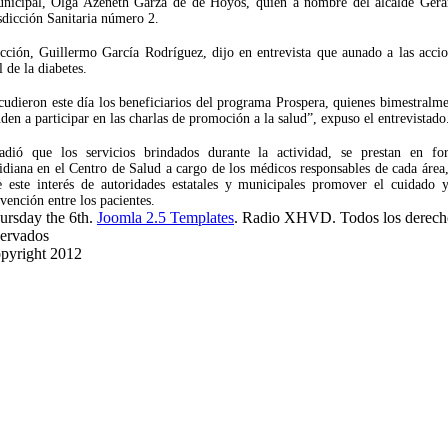
unicipal, Olga Azeneth Garza de de Hoyos, quien a nombre del alcalde Gera
sdicción Sanitaria número 2.
cción, Guillermo García Rodríguez, dijo en entrevista que aunado a las acci
 de la diabetes.
udieron este día los beneficiarios del programa Prospera, quienes bimestralm
den a participar en las charlas de promoción a la salud”, expuso el entrevistado
adió que los servicios brindados durante la actividad, se prestan en fo
idiana en el Centro de Salud a cargo de los médicos responsables de cada área
e este interés de autoridades estatales y municipales promover el cuidado y
vención entre los pacientes.
ursday the 6th.
Joomla 2.5 Templates
. Radio XHVD. Todos los derech
servados
pyright 2012