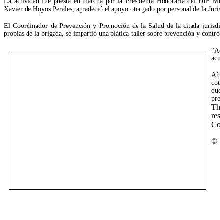
La actividad fue puesta en marcha por la Presidenta Honoraria del DIF M
Xavier de Hoyos Perales, agradeció el apoyo otorgado por personal de la Juri
El Coordinador de Prevención y Promoción de la Salud de la citada jurisdi
propias de la brigada, se impartió una plática-taller sobre prevención y control
“Ac
acu
Añ
cot
qu
pre
Th
re
Co
©