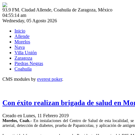
93.9 FM. Ciudad Allende, Coahuila de Zaragoza, México
04:55:14 am
Wednesday, 05 Agosto 2026
Inicio
Allende
Morelos
Nava
Villa Unión
Zaragoza
Piedras Negras
Coahuila
CMS modules by
everest poker
.
Con éxito realizan brigada de salud en Mo
Creado en Lunes, 11 Febrero 2019
Morelos, Coah.-
En instalaciones del Centro de Salud de esta localidad, se
arterial, detección de diabetes, prueba de Papanicolau, y aplicación de antígen