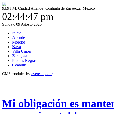
93.9 FM. Ciudad Allende, Coahuila de Zaragoza, México
02:44:48 pm
Sunday, 09 Agosto 2026
Inicio
Allende
Morelos
Nava
Villa Unión
Zaragoza
Piedras Negras
Coahuila
CMS modules by
everest poker
.
Mi obligación es mante