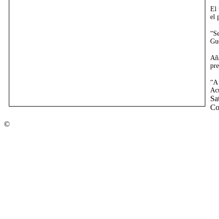
El 
el 
“Se
Gue
Aña
pre
“A
Acu
Sa
Co
©