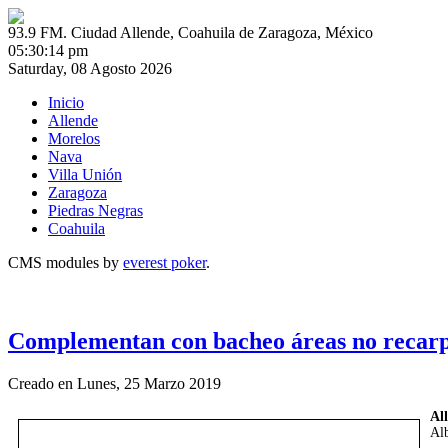
93.9 FM. Ciudad Allende, Coahuila de Zaragoza, México
05:30:14 pm
Saturday, 08 Agosto 2026
Inicio
Allende
Morelos
Nava
Villa Unión
Zaragoza
Piedras Negras
Coahuila
CMS modules by
everest poker
.
Complementan con bacheo áreas no recarp
Creado en Lunes, 25 Marzo 2019
Al
Alb