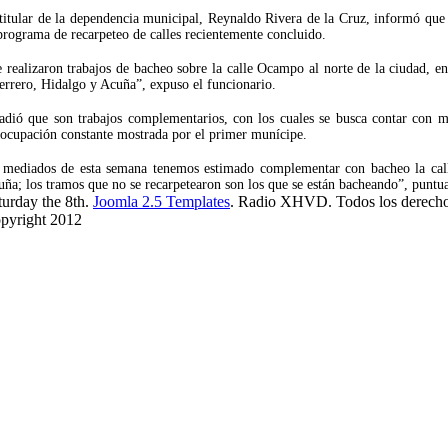
titular de la dependencia municipal, Reynaldo Rivera de la Cruz, informó que
programa de recarpeteo de calles recientemente concluido.
 realizaron trabajos de bacheo sobre la calle Ocampo al norte de la ciudad, e
rrero, Hidalgo y Acuña”, expuso el funcionario.
dió que son trabajos complementarios, con los cuales se busca contar con me
ocupación constante mostrada por el primer munícipe.
 mediados de esta semana tenemos estimado complementar con bacheo la calle
ña; los tramos que no se recarpetearon son los que se están bacheando”, puntua
turday the 8th.
Joomla 2.5 Templates
. Radio XHVD. Todos los derecho
pyright 2012