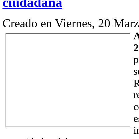
ciudadana
Creado en Viernes, 20 Mar
A
s
R
r
c
i