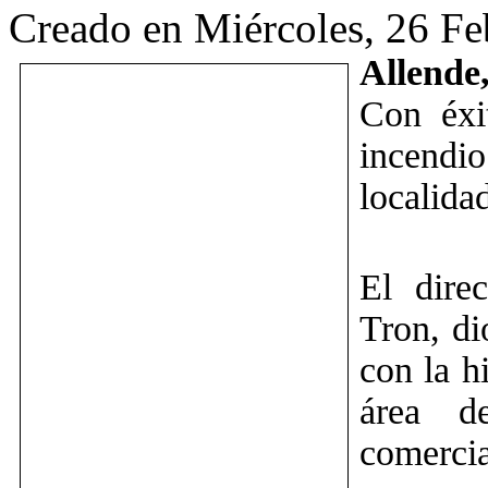
Creado en Miércoles, 26 Fe
Allende,
Con éxi
incendio
localida
El dire
Tron, di
con la h
área d
comercia