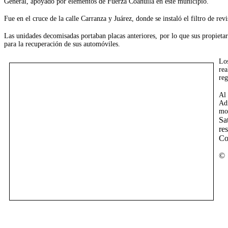
General, apoyado por elementos de Fuerza Coahuila en este municipio.
Fue en el cruce de la calle Carranza y Juárez, donde se instaló el filtro de r
Las unidades decomisadas portaban placas anteriores, por lo que sus propietar
para la recuperación de sus automóviles.
Lo
re
reg
Al
Adm
mor
Sa
re
Co
©