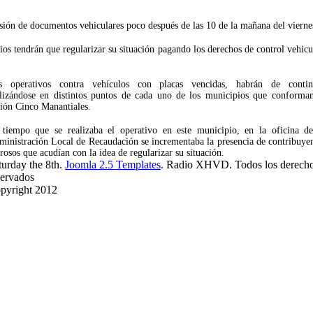
evisión de documentos vehiculares poco después de las 10 de la mañana del vierne
ios tendrán que regularizar su situación pagando los derechos de control vehicu
s operativos contra vehículos con placas vencidas, habrán de contin
alizándose en distintos puntos de cada uno de los municipios que conforman
ión Cinco Manantiales.
 tiempo que se realizaba el operativo en este municipio, en la oficina de
inistración Local de Recaudación se incrementaba la presencia de contribuye
osos que acudían con la idea de regularizar su situación.
turday the 8th.
Joomla 2.5 Templates
. Radio XHVD. Todos los derech
servados
pyright 2012