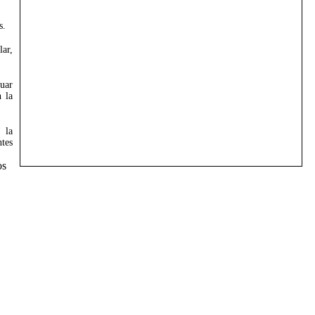
s.
lar,
uar
 la
 la
ntes
os