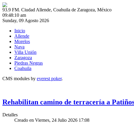
93.9 FM. Ciudad Allende, Coahuila de Zaragoza, México
09:48:10 am
Sunday, 09 Agosto 2026
Inicio
Allende
Morelos
Nava
Villa Unión
Zaragoza
Piedras Negras
Coahuila
CMS modules by
everest poker
.
Rehabilitan camino de terracería a Patiño
Detalles
Creado en Viernes, 24 Julio 2026 17:08