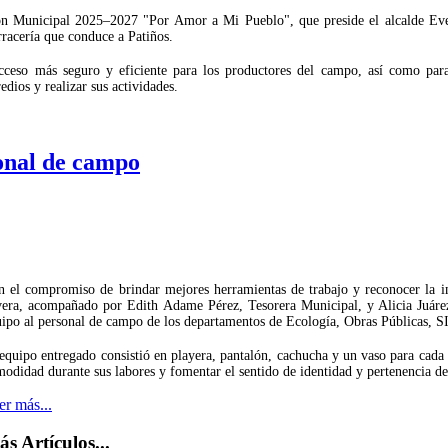
ión Municipal 2025–2027 "Por Amor a Mi Pueblo", que preside el alcalde Eve
rracería que conduce a Patiños.
acceso más seguro y eficiente para los productores del campo, así como para
edios y realizar sus actividades.
sonal de campo
 el compromiso de brindar mejores herramientas de trabajo y reconocer la im
era, acompañado por Edith Adame Pérez, Tesorera Municipal, y Alicia Juárez V
ipo al personal de campo de los departamentos de Ecología, Obras Públicas, 
equipo entregado consistió en playera, pantalón, cachucha y un vaso para cada 
odidad durante sus labores y fomentar el sentido de identidad y pertenencia d
er más...
s Artículos...