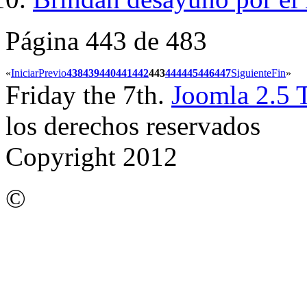
Página 443 de 483
«
Iniciar
Previo
438
439
440
441
442
443
444
445
446
447
Siguiente
Fin
»
Friday the 7th.
Joomla 2.5 
los derechos reservados
Copyright 2012
©