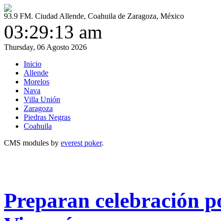
93.9 FM. Ciudad Allende, Coahuila de Zaragoza, México
03:29:13 am
Thursday, 06 Agosto 2026
Inicio
Allende
Morelos
Nava
Villa Unión
Zaragoza
Piedras Negras
Coahuila
CMS modules by
everest poker
.
Preparan celebración p