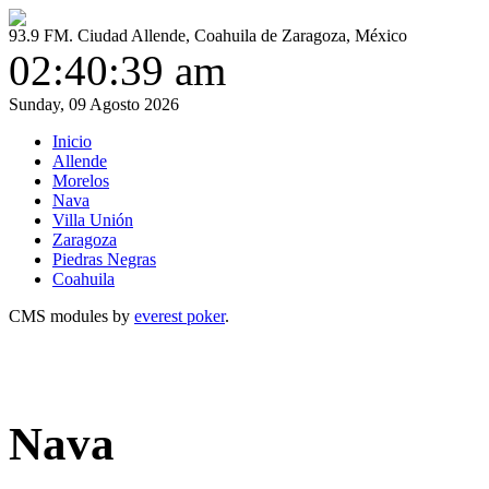
93.9 FM. Ciudad Allende, Coahuila de Zaragoza, México
02:40:39 am
Sunday, 09 Agosto 2026
Inicio
Allende
Morelos
Nava
Villa Unión
Zaragoza
Piedras Negras
Coahuila
CMS modules by
everest poker
.
Nava