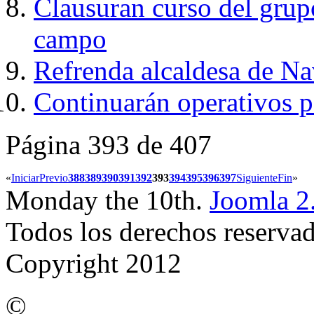
Clausuran curso del grup
campo
Refrenda alcaldesa de N
Continuarán operativos p
Página 393 de 407
«
Iniciar
Previo
388
389
390
391
392
393
394
395
396
397
Siguiente
Fin
»
Monday the 10th.
Joomla 2
Todos los derechos reserva
Copyright 2012
©