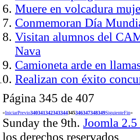
Muere en volcadura mujer
Conmemoran Día Mundial
Visitan alumnos del CAM 
Nava
Camioneta arde en llamas;
Realizan con éxito concu
Página 345 de 407
«
Iniciar
Previo
340
341
342
343
344
345
346
347
348
349
Siguiente
Fin
»
Sunday the 9th.
Joomla 2.5
los derechos reservados