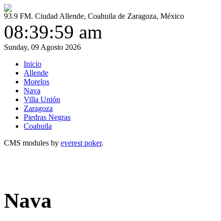
93.9 FM. Ciudad Allende, Coahuila de Zaragoza, México
08:39:59 am
Sunday, 09 Agosto 2026
Inicio
Allende
Morelos
Nava
Villa Unión
Zaragoza
Piedras Negras
Coahuila
CMS modules by
everest poker
.
Nava