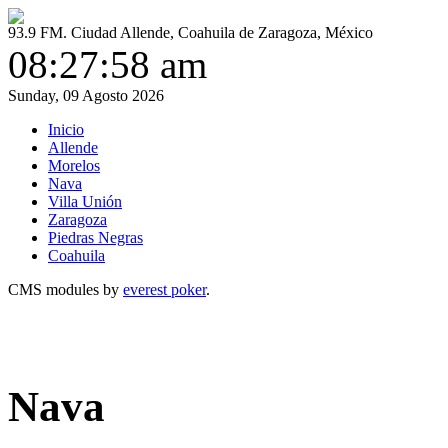
93.9 FM. Ciudad Allende, Coahuila de Zaragoza, México
08:27:59 am
Sunday, 09 Agosto 2026
Inicio
Allende
Morelos
Nava
Villa Unión
Zaragoza
Piedras Negras
Coahuila
CMS modules by
everest poker
.
Nava