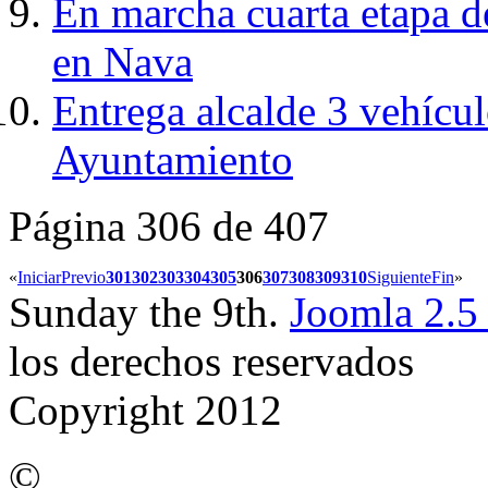
En marcha cuarta etapa d
en Nava
Entrega alcalde 3 vehícu
Ayuntamiento
Página 306 de 407
«
Iniciar
Previo
301
302
303
304
305
306
307
308
309
310
Siguiente
Fin
»
Sunday the 9th.
Joomla 2.5
los derechos reservados
Copyright 2012
©