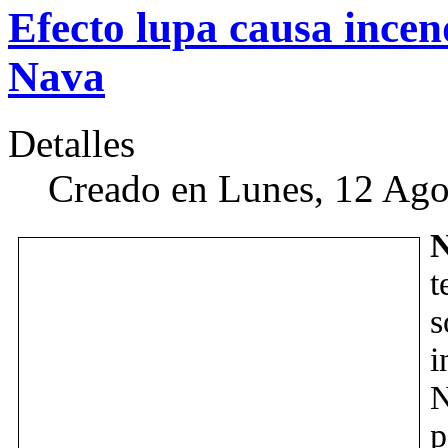
Efecto lupa causa incen
Nava
Detalles
Creado en Lunes, 12 Ago
N
t
s
i
N
p