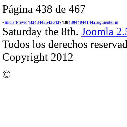
Página 438 de 467
«
Iniciar
Previo
433
434
435
436
437
438
439
440
441
442
Siguiente
Fin
»
Saturday the 8th.
Joomla 2.
Todos los derechos reserva
Copyright 2012
©