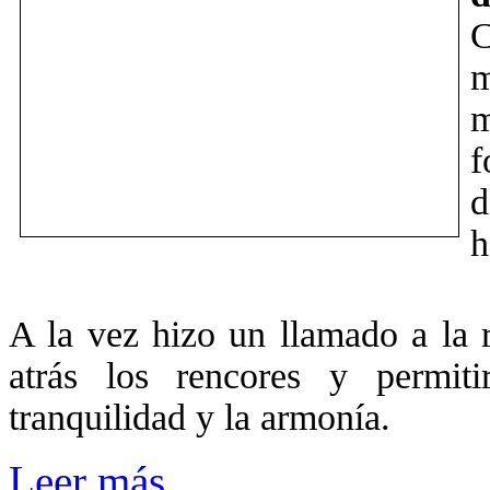
C
m
m
f
d
h
A la vez hizo un llamado a la r
atrás los rencores y permit
tranquilidad y la armonía.
Leer más...