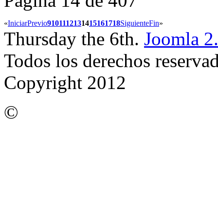
Página 14 de 407
«
Iniciar
Previo
9
10
11
12
13
14
15
16
17
18
Siguiente
Fin
»
Thursday the 6th.
Joomla 2
Todos los derechos reserva
Copyright 2012
©